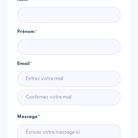
Prénom
*
Email
*
Saisissez
un
e-
Confirmez
Message
*
mail
l’e-
mail